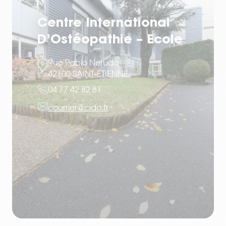
Centre International
D’Ostéopathie – Ecole
Rue Pablo Neruda
42100 SAINT-ÉTIENNE
04 77 42 82 81
courrier@cido.fr