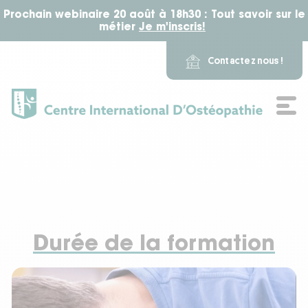
Prochain webinaire 20 août à 18h30 : Tout savoir sur le
métier
Je m'inscris!
​ ​
Contactez nous !
L'école
Nos formations
Notre campus
Durée de la formation
Actualité
Alumni