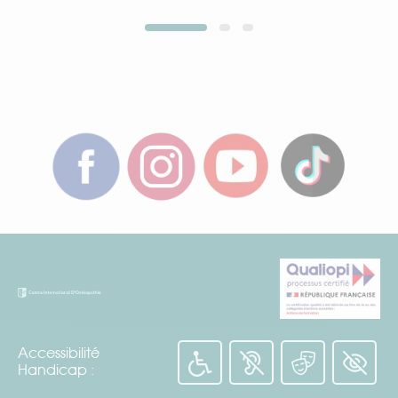
Portes
Formulaire
Formulaire
Formulaire
toujours
Journée
Brochure
Candidat
ouvertes
d'immersion
Accessibilité
Handicap :