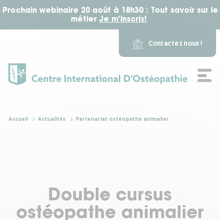
Prochain webinaire 20 août à 18h30 : Tout savoir sur le
métier
Je m'inscris!
​ ​
Contactez nous !
L'école
Accueil
Actualités
Partenariat ostéopathe animalier
Nos formations
Notre campus
Double cursus
Actualité
ostéopathe animalier
Alumni