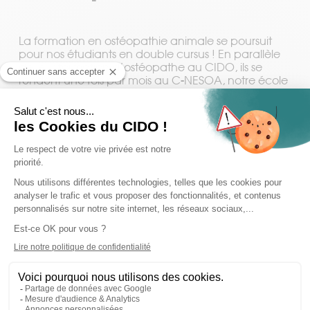
La clinique
La formation en ostéopathie animale se poursuit
pour nos étudiants en double cursus ! En parallèle
de leur formation d’ostéopathe au CIDO, ils se
rendent une fois par mois au C-NESOA, notre école
Formation ostéopathie
d’ostéopathie animale partenaire en Auvergne.
Les étudiants apprennent ainsi la pratique
ostéopathique sur 4 espèces : chevaux, chiens,
chats et vaches.
Une opportunité unique d’obtenir deux diplômes
en 5 ans d’études !
Découvrir ce double cursus
Présentation, Horaires et tarifs
Formation Ostéopathe Animalier – Notre
partenariat