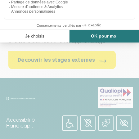
C’est le début des stages externes pour nos
nouveaux 5ème année !
Samedi 12 juillet, direction le triathlon du lac du
Bouchet en Haute-Loire pour prendre soin des
sportifs présents.
Une belle journée riche en apprentissage !
Pourquoi consulter un ostéopathe?
Découvrir les stages externes
CQP Instructeur fitness – Notre partenariat
Accessibilité
Handicap :
Qui peut consulter un ostéopathe?