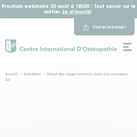
Prochain webinaire 20 août à 18h30 : Tout savoir sur le
métier
Je m'inscris!
​ ​
Contactez nous !
L'école
Accueil
Actualités
Début des stages externes pour nos nouveaux
A5 !
Nos formations
Notre campus
Actualité
Alumni